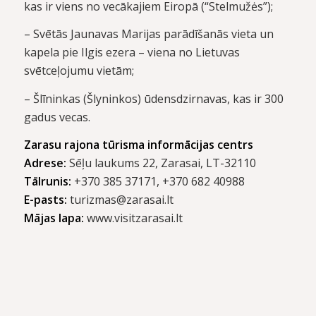
kas ir viens no vecākajiem Eiropā (“Stelmužės”);
– Svētās Jaunavas Marijas parādīšanās vieta un
kapela pie Ilgis ezera – viena no Lietuvas
svētceļojumu vietām;
– Šlīninkas (Šlyninkos) ūdensdzirnavas, kas ir 300
gadus vecas.
Zarasu rajona tūrisma informācijas centrs
Adrese:
Sēļu laukums 22, Zarasai, LT-32110
Tālrunis:
+370 385 37171, +370 682 40988
E-pasts:
turizmas@zarasai.lt
Mājas lapa:
www.visitzarasai.lt