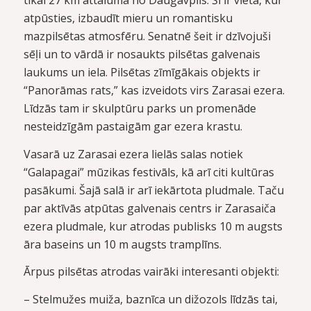
atpūsties, izbaudīt mieru un romantisku
mazpilsētas atmosfēru. Senatnē šeit ir dzīvojuši
sēļi un to vārdā ir nosaukts pilsētas galvenais
laukums un iela. Pilsētas zīmīgākais objekts ir
“Panorāmas rats,” kas izveidots virs Zarasai ezera.
Līdzās tam ir skulptūru parks un promenāde
nesteidzīgām pastaigām gar ezera krastu.
Vasarā uz Zarasai ezera lielās salas notiek
“Galapagai” mūzikas festivāls, kā arī citi kultūras
pasākumi. Šajā salā ir arī iekārtota pludmale. Taču
par aktīvās atpūtas galvenais centrs ir Zarasaiča
ezera pludmale, kur atrodas publisks 10 m augsts
āra baseins un 10 m augsts tramplīns.
Ārpus pilsētas atrodas vairāki interesanti objekti:
– Stelmužes muiža, baznīca un dižozols līdzās tai,