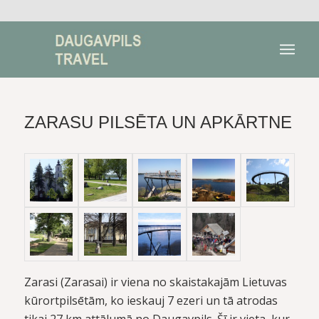
ZARASU PILSĒTA UN APKĀRTNE
Zarasi (Zarasai) ir viena no skaistakajām Lietuvas
kūrortpilsētām, ko ieskauj 7 ezeri un tā atrodas
tikai 27 km attālumā no Daugavpils. Šī ir vieta, kur