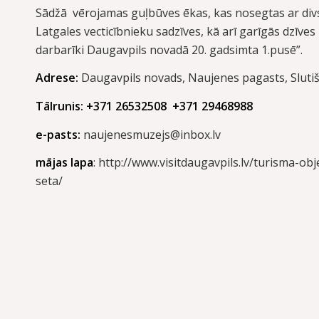
Sādžā vērojamas guļbūves ēkas, kas nosegtas ar divslīp
Latgales vecticībnieku sadzīves, kā arī garīgās dzīve
darbarīki Daugavpils novadā 20. gadsimta 1.pusē”.
Adrese:
Daugavpils novads, Naujenes pagasts, Slutiš
Tālrunis: +371 26532508 +371 29468988
e-pasts:
naujenesmuzejs@inbox.lv
mājas lapa
:
http://www.visitdaugavpils.lv/turisma-obj
seta/