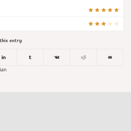
this entry
ian