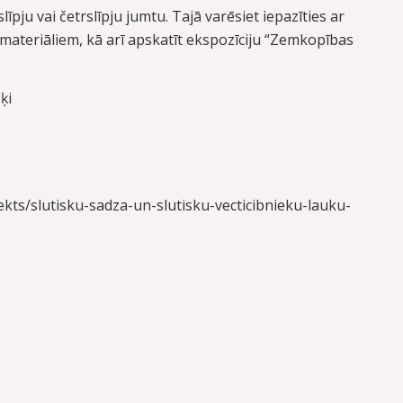
ju vai četrslīpju jumtu. Tajā varēsiet iepazīties ar
s materiāliem, kā arī apskatīt ekspozīciju “Zemkopības
ķi
ekts/slutisku-sadza-un-slutisku-vecticibnieku-lauku-